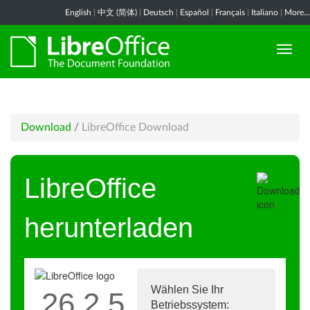
English
|
中文 (简体)
|
Deutsch
|
Español
|
Français
|
Italiano
|
More...
Download
/
LibreOffice Download
LibreOffice
herunterladen
Wählen Sie Ihr
26.2.5
Betriebssystem: