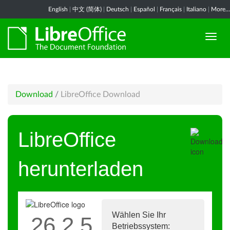
English
|
中文 (简体)
|
Deutsch
|
Español
|
Français
|
Italiano
|
More...
Download
/
LibreOffice Download
LibreOffice
herunterladen
Wählen Sie Ihr
26.2.5
Betriebssystem: