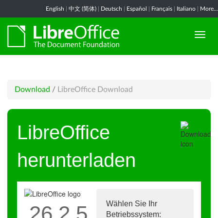
English
|
中文 (简体)
|
Deutsch
|
Español
|
Français
|
Italiano
|
More...
Download
/
LibreOffice Download
LibreOffice
herunterladen
Wählen Sie Ihr
26.2.5
Betriebssystem: