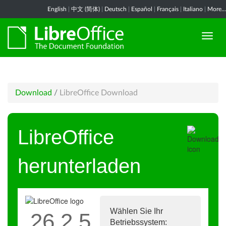
English
|
中文 (简体)
|
Deutsch
|
Español
|
Français
|
Italiano
|
More...
Download
/
LibreOffice Download
LibreOffice
herunterladen
Wählen Sie Ihr
26.2.5
Betriebssystem: