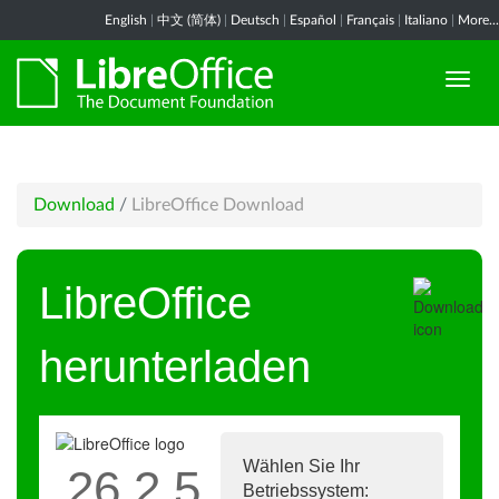
English
|
中文 (简体)
|
Deutsch
|
Español
|
Français
|
Italiano
|
More...
Download
/
LibreOffice Download
LibreOffice
herunterladen
Wählen Sie Ihr
26.2.5
Betriebssystem: