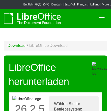
English
|
中文 (简体)
|
Deutsch
|
Español
|
Français
|
Italiano
|
More...
Download
/
LibreOffice Download
LibreOffice
herunterladen
Wählen Sie Ihr
26.2.5
Betriebssystem: