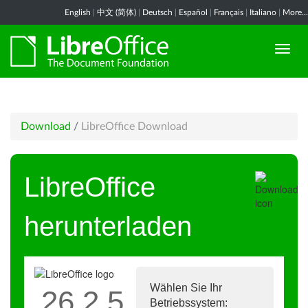
English
|
中文 (简体)
|
Deutsch
|
Español
|
Français
|
Italiano
|
More...
Download
/
LibreOffice Download
LibreOffice
herunterladen
Wählen Sie Ihr
26.2.5
Betriebssystem: