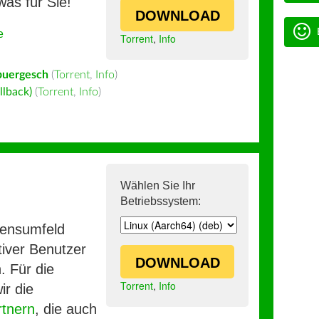
was für Sie!
DOWNLOAD
e
Torrent
,
Info
buergesch
(
Torrent
,
Info
)
llback)
(
Torrent
,
Info
)
Wählen Sie Ihr
Betriebssystem:
mensumfeld
iver Benutzer
DOWNLOAD
. Für die
Torrent
,
Info
ir die
rtnern
, die auch