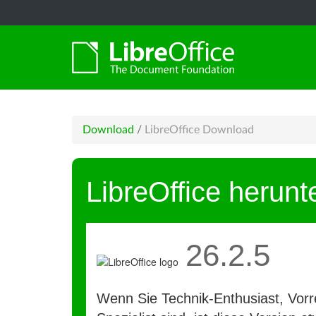
Download
/
LibreOffice Download
LibreOffice herunt
26.2.5
Wenn Sie Technik-Enthusiast, Vorre