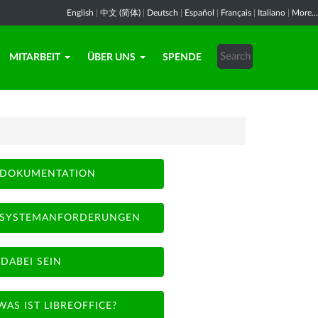
English
|
中文 (简体)
|
Deutsch
|
Español
|
Français
|
Italiano
|
More...
MITARBEIT
ÜBER UNS
SPENDE
DOKUMENTATION
SYSTEMANFORDERUNGEN
DABEI SEIN
WAS IST LIBREOFFICE?