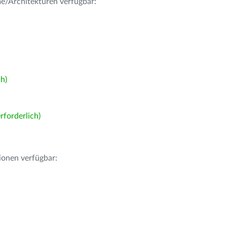
me/Architekturen verfügbar:
h)
forderlich)
ionen verfügbar: