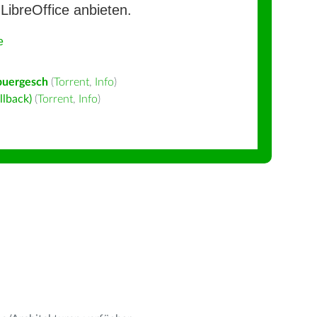
LibreOffice anbieten.
e
buergesch
(
Torrent
,
Info
)
llback)
(
Torrent
,
Info
)