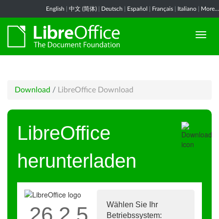
English
|
中文 (简体)
|
Deutsch
|
Español
|
Français
|
Italiano
|
More...
Download
/
LibreOffice Download
LibreOffice
herunterladen
Wählen Sie Ihr
26.2.5
Betriebssystem: