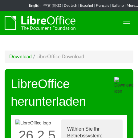
English
|
中文 (简体)
|
Deutsch
|
Español
|
Français
|
Italiano
|
More...
Download
/
LibreOffice Download
LibreOffice
herunterladen
Wählen Sie Ihr
26.2.5
Betriebssystem: