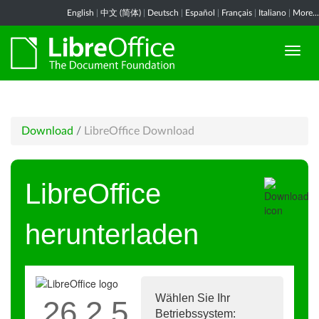
English
|
中文 (简体)
|
Deutsch
|
Español
|
Français
|
Italiano
|
More...
Download
/
LibreOffice Download
LibreOffice
herunterladen
Wählen Sie Ihr
26.2.5
Betriebssystem: