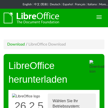
English
|
中文 (简体)
|
Deutsch
|
Español
|
Français
|
Italiano
|
More...
Download
/
LibreOffice Download
LibreOffice
herunterladen
Wählen Sie Ihr
26.2.5
Betriebssystem: