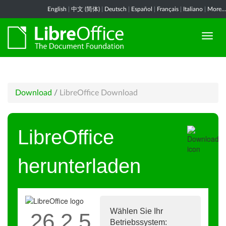
English
|
中文 (简体)
|
Deutsch
|
Español
|
Français
|
Italiano
|
More...
Download
/
LibreOffice Download
LibreOffice
herunterladen
Wählen Sie Ihr
26.2.5
Betriebssystem: