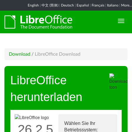
English
|
中文 (简体)
|
Deutsch
|
Español
|
Français
|
Italiano
|
More...
Download
/
LibreOffice Download
LibreOffice
herunterladen
Wählen Sie Ihr
26.2.5
Betriebssystem: