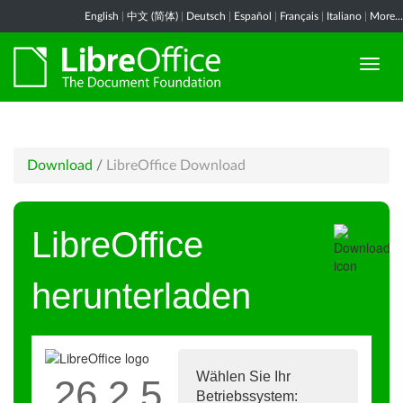
English
|
中文 (简体)
|
Deutsch
|
Español
|
Français
|
Italiano
|
More...
Download
/
LibreOffice Download
LibreOffice
herunterladen
Wählen Sie Ihr
26.2.5
Betriebssystem: