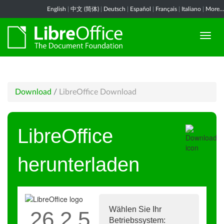
English
|
中文 (简体)
|
Deutsch
|
Español
|
Français
|
Italiano
|
More...
Download
/
LibreOffice Download
LibreOffice
herunterladen
Wählen Sie Ihr
26.2.5
Betriebssystem: