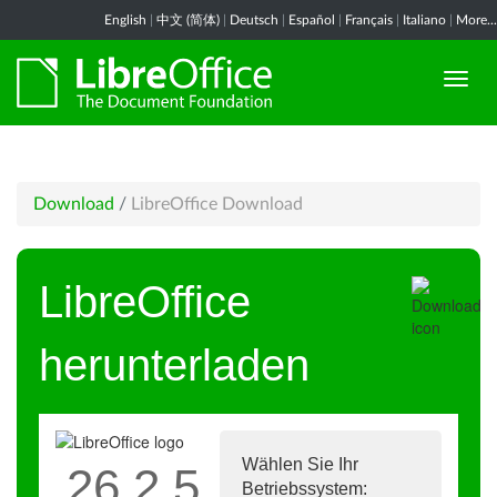
English
|
中文 (简体)
|
Deutsch
|
Español
|
Français
|
Italiano
|
More...
Download
/
LibreOffice Download
LibreOffice
herunterladen
Wählen Sie Ihr
26.2.5
Betriebssystem: